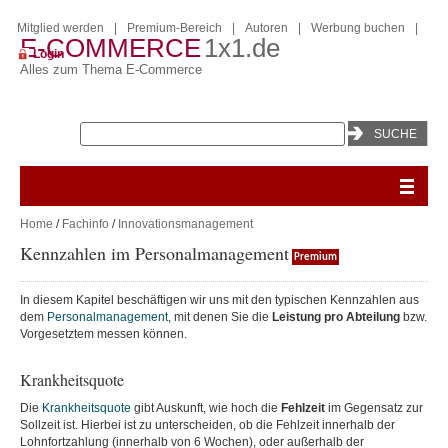
Mitglied werden
|
Premium-Bereich
|
Autoren
|
Werbung buchen
|
E-COMMERCE
1x1.de
Login
Alles zum Thema E-Commerce
Home
/
Fachinfo
/
Innovationsmanagement
Kennzahlen im Personalmanagement
Premium
In diesem Kapitel beschäftigen wir uns mit den typischen Kennzahlen aus
dem
Personalmanagement
, mit denen Sie die
Leistung pro Abteilung
bzw.
Vorgesetztem messen können.
Krankheitsquote
Die
Krankheitsquote
gibt Auskunft, wie hoch die
Fehlzeit
im Gegensatz zur
Sollzeit ist. Hierbei ist zu unterscheiden, ob die Fehlzeit innerhalb der
Lohnfortzahlung (innerhalb von 6 Wochen), oder außerhalb der