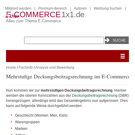
Mitglied werden
|
Premium-Bereich
|
Autoren
|
Werbung buchen
|
E-COMMERCE
1x1.de
Login
Alles zum Thema E-Commerce
Home
/
Fachinfo
/
Analyse und Bewertung
Mehrstufige Deckungsbeitragsrechnung im E-Commerce
P
Nun kommen wir zur
mehrstufigen Deckungsbeitragsrechnung
. Hierbei
werden die oberen Kennzahlen aus der
Deckungsbeitragsrechnung
(DBR)
herangezogen, allerdings wird das Gesamtergebnis nun aufgerissen. Dies
kann auf folgende Weise durchgeführt werden:
Geschlecht (Women, Men, Kids)
Warengruppen
Marken