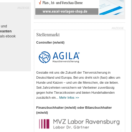
ANZEIGE
e und
ANZEIGE
evanten
Stellenmarkt
als ebook
Controller (m/w/d)
Gestalte mit uns die Zukunft der Tierversicherung in
Deutschland und Europa. Bei uns dreht sich (fast) alles um
Hunde und Katzen – und um die Menschen, die sie lieben.
Seit Jahrzehnten versichern wir Vierbeiner zuverlässig
gegen hohe Tierarztkosten und bieten Hundehaltenden
zusätzlich ein...
Mehr Infos >>
Finanzbuchhalter (m/w/d) oder Bilanzbuchhalter
(m/w/d)