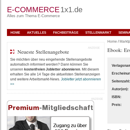
E-COMMERCE
1x1.de
Alles zum Thema E-Commerce
HOME
AKTUELLES
FACHBEITRÄGE
STELLENMARKT
SEMIN
Home
/
Marktp
ANZEIGE
Ebook: Ers
Neueste Stellenangebote
Sie möchten über neu eingehende Stellenangebote
automatisch informiert werden? Dann können Sie
Verlagsna
unseren
kostenfreien Jobletter abonnieren
. Mit diesem
Erscheinu
erhalten Sie alle 14 Tage die aktuellsten Stellenanzeigen
und weitere Arbeitsmarkt-News.
Jobletter jetzt abonnieren
Seitenzahl:
>>
Autor(en):
ISBN:
ANZEIGE
Preis: