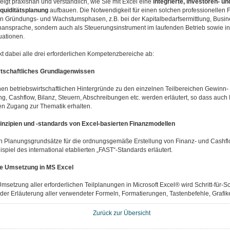
igt praxisnah und verständlich, wie Sie mit Excel eine
integrierte, investoren- 
iquiditätsplanung
aufbauen. Die Notwendigkeit für einen solchen professionellen F
 in Gründungs- und Wachstumsphasen, z.B. bei der Kapitalbedarfsermittlung, Busin
nansprache, sondern auch als Steuerungsinstrument im laufenden Betrieb sowie in
uationen.
t dabei alle drei erforderlichen Kompetenzbereiche ab:
rtschaftliches Grundlagenwissen
hen betriebswirtschaftlichen Hintergründe zu den einzelnen Teilbereichen Gewinn-
g, Cashflow, Bilanz, Steuern, Abschreibungen etc. werden erläutert, so dass auch 
en Zugang zur Thematik erhalten.
inzipien und -standards von Excel-basierten Finanzmodellen
en Planungsgrundsätze für die ordnungsgemäße Erstellung von Finanz- und Cash
piel des international etablierten „FAST“-Standards erläutert.
se Umsetzung in MS Excel
msetzung aller erforderlichen Teilplanungen in Microsoft Excel® wird Schritt-für-Schr
 der Erläuterung aller verwendeter Formeln, Formatierungen, Tastenbefehle, Grafike
Zurück zur Übersicht