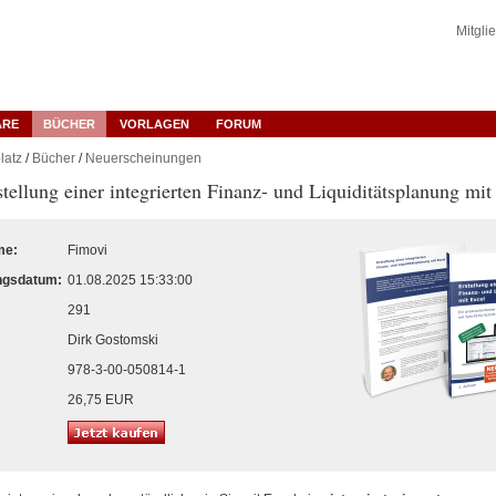
Mitgli
ARE
BÜCHER
VORLAGEN
FORUM
latz
/
Bücher
/
Neuerscheinungen
tellung einer integrierten Finanz- und Liquiditätsplanung mit
me:
Fimovi
ngsdatum:
01.08.2025 15:33:00
291
Dirk Gostomski
978-3-00-050814-1
26,75 EUR