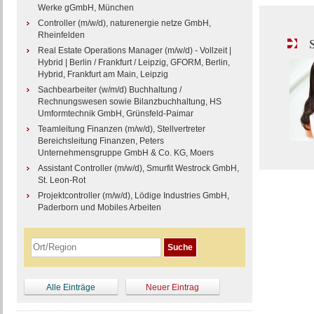
Werke gGmbH, München
Controller (m/w/d), naturenergie netze GmbH,
Rheinfelden
S
Real Estate Operations Manager (m/w/d) - Vollzeit |
Hybrid | Berlin / Frankfurt / Leipzig, GFORM, Berlin,
Hybrid, Frankfurt am Main, Leipzig
Sachbearbeiter (w/m/d) Buchhaltung /
Rechnungswesen sowie Bilanzbuchhaltung, HS
Umformtechnik GmbH, Grünsfeld-Paimar
Teamleitung Finanzen (m/w/d), Stellvertreter
Bereichsleitung Finanzen, Peters
Unternehmensgruppe GmbH & Co. KG, Moers
Assistant Controller (m/w/d), Smurfit Westrock GmbH,
St. Leon-Rot
Projektcontroller (m/w/d), Lödige Industries GmbH,
Paderborn und Mobiles Arbeiten
Alle Einträge
Neuer Eintrag