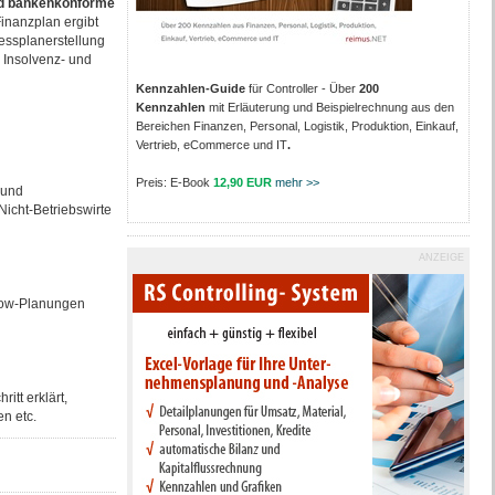
und bankenkonforme
inanzplan ergibt
essplanerstellung
 Insolvenz- und
Kennzahlen-Guide
für Controller - Über
200
Kennzahlen
mit Erläuterung und Beispielrechnung aus den
Bereichen Finanzen, Personal, Logistik, Produktion, Einkauf,
Vertrieb, eCommerce und IT
.
Preis: E-Book
12,90 EUR
mehr >>
 und
Nicht-Betriebswirte
ANZEIGE
flow-Planungen
itt erklärt,
n etc.