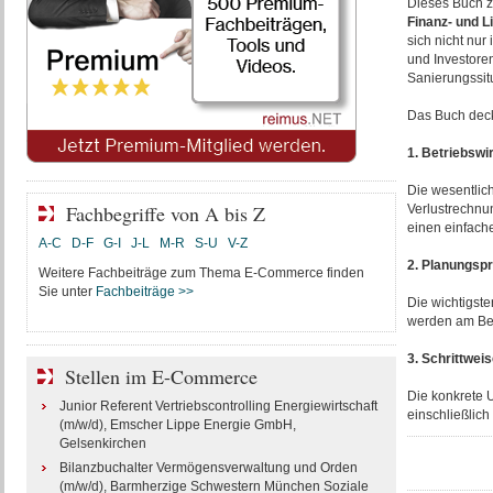
Dieses Buch ze
Finanz- und L
sich nicht nur
und Investore
Sanierungssit
Das Buch deck
1. Betriebswi
Die wesentlic
Fachbegriffe von A bis Z
Verlustrechnun
einen einfach
A-C
D-F
G-I
J-L
M-R
S-U
V-Z
2. Planungspr
Weitere Fachbeiträge zum Thema E-Commerce finden
Sie unter
Fachbeiträge >>
Die wichtigst
werden am Beis
3. Schrittwei
Stellen im E-Commerce
Die konkrete U
Junior Referent Vertriebscontrolling Energiewirtschaft
einschließlich
(m/w/d), Emscher Lippe Energie GmbH,
Gelsenkirchen
Bilanzbuchalter Vermögensverwaltung und Orden
(m/w/d), Barmherzige Schwestern München Soziale