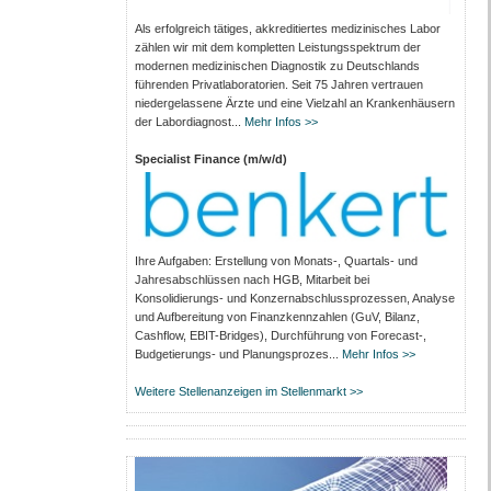
Als erfolgreich tätiges, akkreditiertes medizinisches Labor
zählen wir mit dem kompletten Leistungs­spektrum der
modernen medizinischen Diagnostik zu Deutschlands
führenden Privat­laboratorien. Seit 75 Jahren vertrauen
nieder­gelassene Ärzte und eine Vielzahl an Kranken­häusern
der Labor­diagnost...
Mehr Infos >>
Specialist Finance (m/w/d)
Ihre Aufgaben: Erstellung von Monats‑, Quartals‑ und
Jahresabschlüssen nach HGB, Mitarbeit bei
Konsolidierungs‑ und Konzernabschlussprozessen, Analyse
und Aufbereitung von Finanzkennzahlen (GuV, Bilanz,
Cashflow, EBIT-Bridges), Durchführung von Forecast‑,
Budgetierungs‑ und Planungsprozes...
Mehr Infos >>
Weitere Stellenanzeigen im Stellenmarkt >>