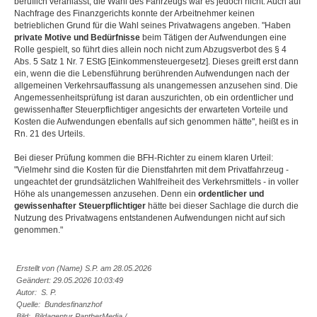
beruflich veranlasst, die Wahl des Fahrzeugs war es jedoch nicht. Auch auf
Nachfrage des Finanzgerichts konnte der Arbeitnehmer keinen
betrieblichen Grund für die Wahl seines Privatwagens angeben. "Haben
private Motive und Bedürfnisse
beim Tätigen der Aufwendungen eine
Rolle gespielt, so führt dies allein noch nicht zum Abzugsverbot des § 4
Abs. 5 Satz 1 Nr. 7 EStG [Einkommensteuergesetz]. Dieses greift erst dann
ein, wenn die die Lebensführung berührenden Aufwendungen nach der
allgemeinen Verkehrsauffassung als unangemessen anzusehen sind. Die
Angemessenheitsprüfung ist daran auszurichten, ob ein ordentlicher und
gewissenhafter Steuerpflichtiger angesichts der erwarteten Vorteile und
Kosten die Aufwendungen ebenfalls auf sich genommen hätte", heißt es in
Rn. 21 des Urteils.
Bei dieser Prüfung kommen die BFH-Richter zu einem klaren Urteil:
"Vielmehr sind die Kosten für die Dienstfahrten mit dem Privatfahrzeug -
ungeachtet der grundsätzlichen Wahlfreiheit des Verkehrsmittels - in voller
Höhe als unangemessen anzusehen. Denn ein
ordentlicher und
gewissenhafter Steuerpflichtiger
hätte bei dieser Sachlage die durch die
Nutzung des Privatwagens entstandenen Aufwendungen nicht auf sich
genommen."
Erstellt von (Name) S.P. am 28.05.2026
Geändert: 29.05.2026 10:03:49
Autor: S. P.
Quelle: Bundesfinanzhof
Bild: Bildagentur PantherMedia /