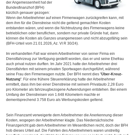
der Angemessenheit hat der
Bundesfinanzhof (BFH)
kürzlich genauer gezogen:
Wenn der Arbeitnehmer auf einen Firmenwagen zurückgreifen kann, mit
dem ihm für die Dienstreise nicht die geltend gemachten Kosten
entstanden wären, und wenn die Nichtnutzung des Firmenwagens keine
betrieblichen oder beruflichen, sondern nur private Gründe hat, dann
können die Kosten als Ganzes unangemessen und nicht abzugsfähig sein
(BFH-Urteil vom 21.01.2026, Az. VI R 30/24).
Im verhandelten Fall war einem Arbeitnehmer von seiner Firma ein
Dienstfahrzeug zur Verfügung gestellt worden, das er und seine Ehefrau
auch privat nutzen durften. Im Jahr 2021 hatte der Arbeitnehmer drei
Dienstfahrten mit seinem privaten Sportwagen durchgeführt, während
seine Frau den Firmenwagen nutzte. Der BFH nennt dies "
Über-Kreuz-
Nutzung
". Für eine frühere Steuererklärung hatte der Arbeitnehmer
ermittelt, dass ihm bei einer Dienstreise mit seinem Privatauto 2,28 Euro
pro Kilometer als fahrzeugbezogene Aufwendungen entstehen. Bei einem
Umfang der Dienstreisen von 1.648 Kilometern machte er
dementsprechend 3.758 Euro als Werbungskosten geltend.
Sein Finanzamt verweigerte dem Arbeitnehmer die Anerkennung dieser
Kosten, wogegen der Arbeitnehmer klagte. Das Niedersächsische
Finanzgericht gab dem Arbeitnehmer im Wesentlichen recht, doch der BFH
hob dieses Urteil auf. Die Fahrten des Arbeitnehmers waren unstreitig