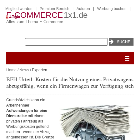
Mitglied werden
|
Premium-Bereich
|
Autoren
|
Werbung buchen
|
E-COMMERCE
1x1.de
Login
Alles zum Thema E-Commerce
Home
/
News
/ Experten
BFH-Urteil: Kosten für die Nutzung eines Privatwagens n
abzugsfähig, wenn ein Firmenwagen zur Verfügung steht
Grundsätzlich kann ein
Arbeitnehmer
Aufwendungen für eine
Dienstreise
mit einem
privaten Fahrzeug als
Werbungskosten geltend
machen - wenn der Abzug
angemessen ist. Die Grenze