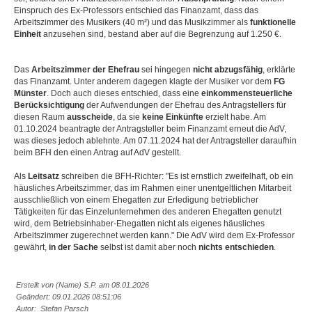
Einspruch des Ex-Professors entschied das Finanzamt, dass das
Arbeitszimmer des Musikers (40 m²) und das Musikzimmer als
funktionelle
Einheit
anzusehen sind, bestand aber auf die Begrenzung auf 1.250 €.
Das
Arbeitszimmer der Ehefrau
sei hingegen
nicht abzugsfähig
, erklärte
das Finanzamt. Unter anderem dagegen klagte der Musiker vor dem
FG
Münster
. Doch auch dieses entschied, dass eine
einkommensteuerliche
Berücksichtigung
der Aufwendungen der Ehefrau des Antragstellers für
diesen Raum
ausscheide
, da sie
keine Einkünfte
erzielt habe. Am
01.10.2024 beantragte der Antragsteller beim Finanzamt erneut die AdV,
was dieses jedoch ablehnte. Am 07.11.2024 hat der Antragsteller daraufhin
beim BFH den einen Antrag auf AdV gestellt.
Als
Leitsatz
schreiben die BFH-Richter: "Es ist ernstlich zweifelhaft, ob ein
häusliches Arbeitszimmer, das im Rahmen einer unentgeltlichen Mitarbeit
ausschließlich von einem Ehegatten zur Erledigung betrieblicher
Tätigkeiten für das Einzelunternehmen des anderen Ehegatten genutzt
wird, dem Betriebsinhaber-Ehegatten nicht als eigenes häusliches
Arbeitszimmer zugerechnet werden kann." Die AdV wird dem Ex-Professor
gewährt,
in der Sache
selbst ist damit aber noch
nichts entschieden
.
Erstellt von (Name) S.P. am 08.01.2026
Geändert: 09.01.2026 08:51:06
Autor: Stefan Parsch