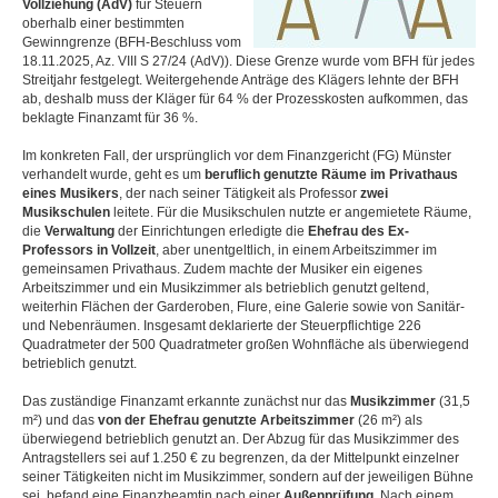
Vollziehung (AdV)
für Steuern
oberhalb einer bestimmten
Gewinngrenze (BFH-Beschluss vom
18.11.2025, Az. VIII S 27/24 (AdV)). Diese Grenze wurde vom BFH für jedes
Streitjahr festgelegt. Weitergehende Anträge des Klägers lehnte der BFH
ab, deshalb muss der Kläger für 64 % der Prozesskosten aufkommen, das
beklagte Finanzamt für 36 %.
Im konkreten Fall, der ursprünglich vor dem Finanzgericht (FG) Münster
verhandelt wurde, geht es um
beruflich genutzte Räume im Privathaus
eines Musikers
, der nach seiner Tätigkeit als Professor
zwei
Musikschulen
leitete. Für die Musikschulen nutzte er angemietete Räume,
die
Verwaltung
der Einrichtungen erledigte die
Ehefrau des Ex-
Professors in Vollzeit
, aber unentgeltlich, in einem Arbeitszimmer im
gemeinsamen Privathaus. Zudem machte der Musiker ein eigenes
Arbeitszimmer und ein Musikzimmer als betrieblich genutzt geltend,
weiterhin Flächen der Garderoben, Flure, eine Galerie sowie von Sanitär-
und Nebenräumen. Insgesamt deklarierte der Steuerpflichtige 226
Quadratmeter der 500 Quadratmeter großen Wohnfläche als überwiegend
betrieblich genutzt.
Das zuständige Finanzamt erkannte zunächst nur das
Musikzimmer
(31,5
m²) und das
von der Ehefrau genutzte Arbeitszimmer
(26 m²) als
überwiegend betrieblich genutzt an. Der Abzug für das Musikzimmer des
Antragstellers sei auf 1.250 € zu begrenzen, da der Mittelpunkt einzelner
seiner Tätigkeiten nicht im Musikzimmer, sondern auf der jeweiligen Bühne
sei, befand eine Finanzbeamtin nach einer
Außenprüfung
. Nach einem